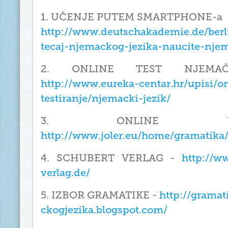
1. UČENJE PUTEM SMARTPHONE-a
http://www.deutschakademie.de/berli
tecaj-njemackog-jezika-naucite-nje
2. ONLINE TEST NJEMA
http://www.eureka-centar.hr/upisi/on
testiranje/njemacki-jezik/
3. ONLINE V
http://www.joler.eu/home/gramatika/
4. SCHUBERT VERLAG -
http://w
verlag.de/
5. IZBOR GRAMATIKE -
http://grama
ckogjezika.blogspot.com/