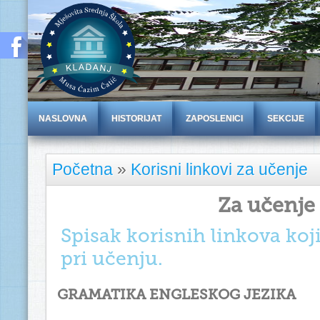
NASLOVNA
HISTORIJAT
ZAPOSLENICI
SEKCIJE
Početna
»
Korisni linkovi za učenje
Za učenje
Spisak korisnih linkova ko
pri učenju.
GRAMATIKA ENGLESKOG JEZIKA