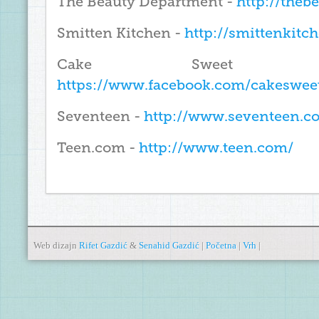
The Beauty Department -
http://the
Smitten Kitchen -
http://smittenkitc
Cake Sweet
https://www.facebook.com/cakeswee
Seventeen -
http://www.seventeen.c
Teen.com -
http://www.teen.com/
Web dizajn
Rifet Gazdić
&
Senahid Gazdić
|
Početna
|
Vrh
|