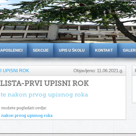
ZAPOSLENICI
SEKCIJE
UPIS U ŠKOLU
KONTAKT
GALER
I UPISNI ROK
Objavljeno: 11.06.2021.g.
LISTA-PRVI UPISNI ROK
iste nakon prvog upisnog roka
a možete pogledati ovdje:
ka nakon prvog upisnog roka