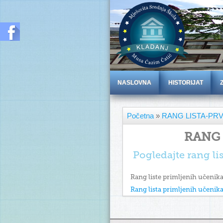
NASLOVNA
HISTORIJAT
Početna
»
RANG LISTA-PRV
RANG 
Pogledajte rang l
Rang liste primljenih učenik
Rang lista primljenih učeni