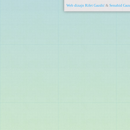
Web dizajn
Rifet Gazdić
&
Senahid Gaz