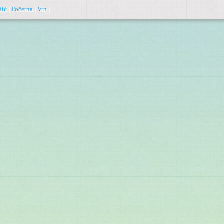
dić
|
Početna
|
Vrh
|