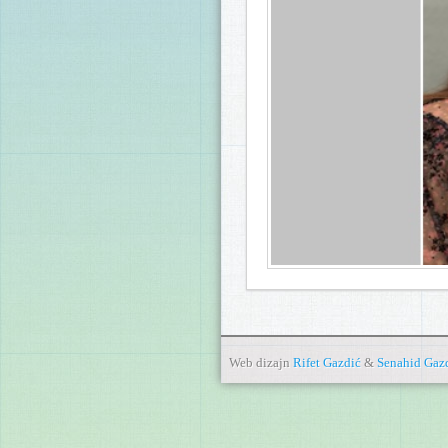
Web dizajn
Rifet Gazdić
&
Senahid Gaz