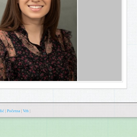
dić
|
Početna
|
Vrh
|