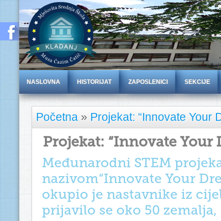
NASLOVNA
HISTORIJAT
ZAPOSLENICI
SEKCIJE
Početna
»
Projekat: “Innovate Your
Projekat: “Innovate Your
Međunarodni STEM projeka
nazivom“Innovate Your Dre
okupio je nastavnike iz cijel
prijavilo se oko 50 zemalja,