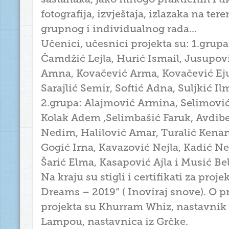
fotografija, izvještaja, izlazaka na tere
grupnog i individualnog rada...
Učenici, učesnici projekta su: 1.grupa
Čamdžić Lejla, Hurić Ismail, Jusupov
Amna, Kovačević Arma, Kovačević Ej
Sarajlić Semir, Softić Adna, Suljkić Il
2.grupa: Alajmović Armina, Selimovi
Kolak Adem ,Selimbašić Faruk, Avdibe
Nedim, Halilović Amar, Turalić Kenan,
Gogić Irna, Kavazović Nejla, Kadić Ne
Šarić Elma, Kasapović Ajla i Musić Be
Na kraju su stigli i certifikati za proj
Dreams – 2019“ ( Inoviraj snove). O p
projekta su Khurram Whiz, nastavnik 
Lampou, nastavnica iz Grčke.