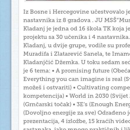
Iz Bosne i Hercegovine učestvovalo je
nastavnika iz 8 gradova . JU MSŠ“Mu
Kladanj je jedna od 16 škola TK koja 
projektu sa 30 učenika i 4 nastavnika
Kladanj, u dvije grupe, vodile su profe
Muradifa i Zlatarević Sanela, te Imamo
Kladanjčić Džemka. U toku sedam se
je 6 tema: • A promising future (Obeć
Everything you can imagine is real (Sv
možeš i ostvariti) • Cultivating comp
kompetencija) • World in 2030 (Svijet 
(Grnčarski točak) • 3E’s (Enough Ener
(Dovoljno energije za sve) Odrađeno je
prezentacija, 4 izložbe, 15 kraćih vide
sastanaka, jako mnogo praktičnih i l