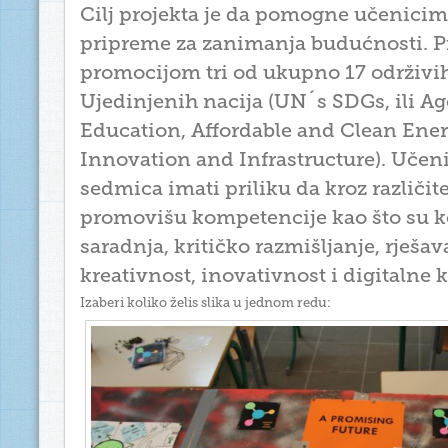
Cilj projekta je da pomogne učenicim
pripreme za zanimanja budućnosti. Pr
promocijom tri od ukupno 17 održivih
Ujedinjenih nacija (UN´s SDGs, ili A
Education, Affordable and Clean Ener
Innovation and Infrastructure). Učen
sedmica imati priliku da kroz različit
promovišu kompetencije kao što su 
saradnja, kritičko razmišljanje, rješa
kreativnost, inovativnost i digitalne
Izaberi koliko želis slika u jednom redu: