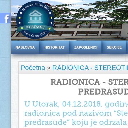
NASLOVNA
HISTORIJAT
ZAPOSLENICI
SEKCIJE
Početna
»
RADIONICA - STEREOTI
RADIONICA - STER
PREDRASU
U Utorak, 04.12.2018. godin
radionica pod nazivom “Ster
predrasude” koju je odrzal