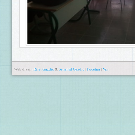
Web dizajn
Rifet Gazdić
&
Senahid Gazdić
|
Početna
|
Vrh
|