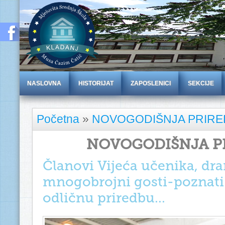
NASLOVNA
HISTORIJAT
ZAPOSLENICI
SEKCIJE
Početna
»
NOVOGODIŠNJA PRIRE
NOVOGODIŠNJA P
Članovi Vijeća učenika, dra
mnogobrojni gosti-poznati p
odličnu priredbu...