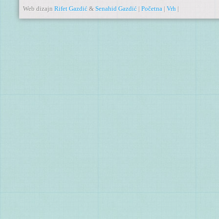
Web dizajn
Rifet Gazdić
&
Senahid Gazdić
|
Početna
|
Vrh
|