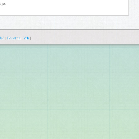
dje:
dić
|
Početna
|
Vrh
|