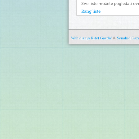
Sve liste možete pogledati ov
Rang liste
Web dizajn
Rifet Gazdić
&
Senahid Gaz