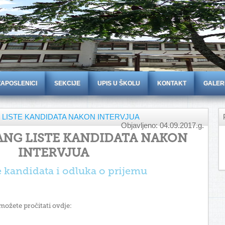
ZAPOSLENICI
SEKCIJE
UPIS U ŠKOLU
KONTAKT
GALER
LISTE KANDIDATA NAKON INTERVJUA
Objavljeno: 04.09.2017.g.
NG LISTE KANDIDATA NAKON
INTERVJUA
e kandidata i odluka o prijemu
ožete pročitati ovdje: