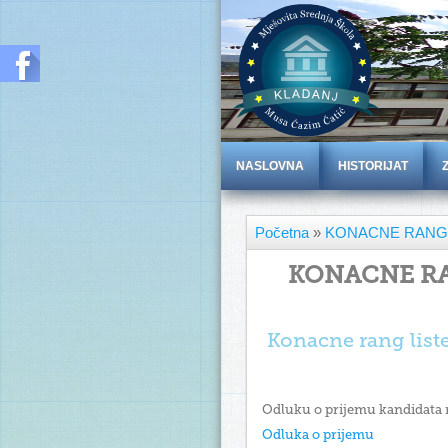
NASLOVNA
HISTORIJAT
Početna
»
KONACNE RANG 
KONACNE RA
Konacne rang list
Odluku o prijemu kandidata m
Odluka o prijemu