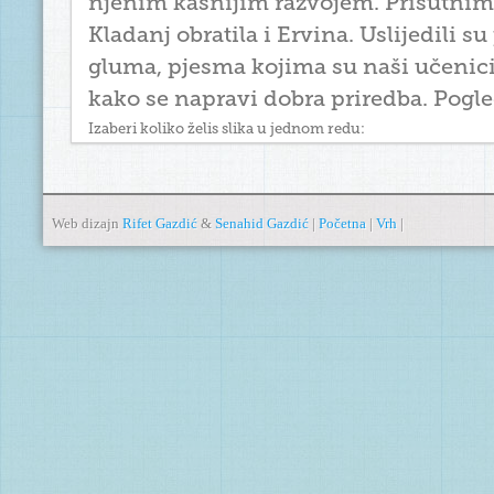
njenim kasnijim razvojem. Prisutnim
Kladanj obratila i Ervina. Uslijedili su
gluma, pjesma kojima su naši učenici
kako se napravi dobra priredba. Pogled
Izaberi koliko želis slika u jednom redu:
Web dizajn
Rifet Gazdić
&
Senahid Gazdić
|
Početna
|
Vrh
|