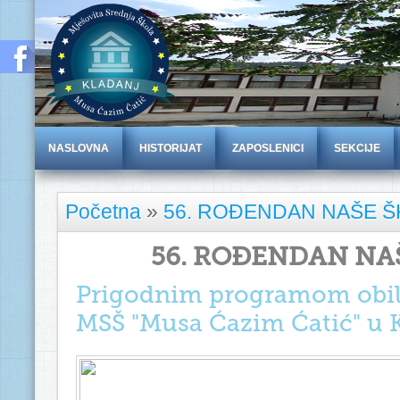
NASLOVNA
HISTORIJAT
ZAPOSLENICI
SEKCIJE
Početna
»
56. ROĐENDAN NAŠE 
56. ROĐENDAN NA
Prigodnim programom obil
MSŠ "Musa Ćazim Ćatić" u 