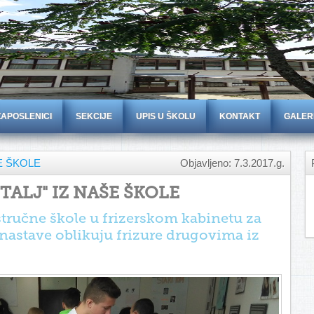
ZAPOSLENICI
SEKCIJE
UPIS U ŠKOLU
KONTAKT
GALER
ŠE ŠKOLE
Objavljeno: 7.3.2017.g.
TALJ" IZ NAŠE ŠKOLE
stručne škole u frizerskom kabinetu za
nastave oblikuju frizure drugovima iz