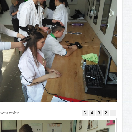
ednom redu:
5
4
3
2
1