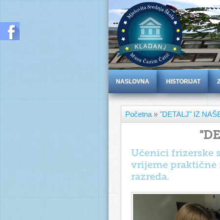
NASLOVNA
HISTORIJAT
Početna
»
"DETALJ" IZ NA
"DE
Učenici frizerske 
vrijeme praktične 
razreda.